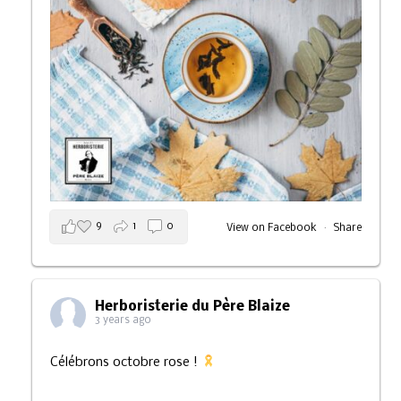
9
1
0
View on Facebook
·
Share
Herboristerie du Père Blaize
3 years ago
Célébrons octobre rose !