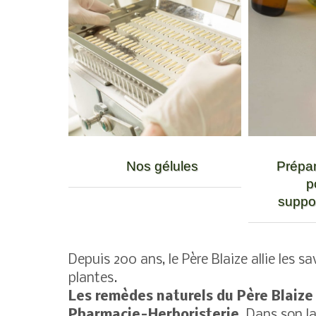
Nos gélules
Prépar
p
suppos
Depuis 200 ans, le Père Blaize allie les 
plantes.
Les remèdes naturels du Père Blaize
Pharmacie-Herboristerie
. Dans son l