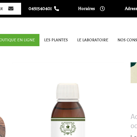
ct
0491540401
Horaires
Adres
OUTIQUE EN LIGNE
LES PLANTES
LE LABORATOIRE
NOS CONS
A
oc