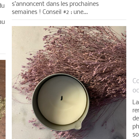
s’annoncent dans les prochaines
du
semaines ! Conseil #2 : une…
au
Co
oc
La
re
de
ph
so