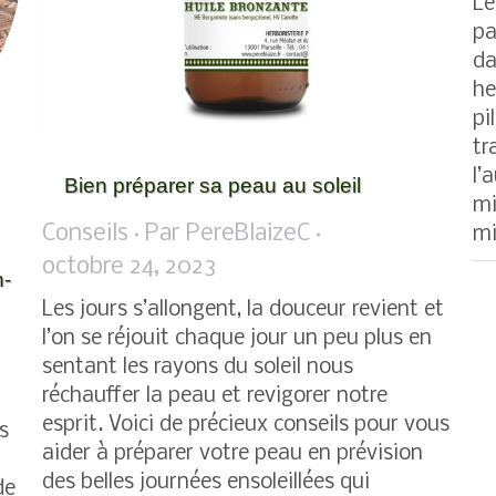
Le
pa
da
he
pi
tr
l’
Bien préparer sa peau au soleil
mi
Conseils
Par
PereBlaizeC
mi
octobre 24, 2023
n-
Les jours s’allongent, la douceur revient et
l’on se réjouit chaque jour un peu plus en
sentant les rayons du soleil nous
réchauffer la peau et revigorer notre
esprit. Voici de précieux conseils pour vous
s
aider à préparer votre peau en prévision
des belles journées ensoleillées qui
de