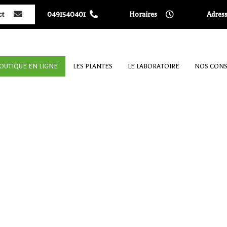
ct
0491540401
Horaires
Adres
OUTIQUE EN LIGNE
LES PLANTES
LE LABORATOIRE
NOS CONS