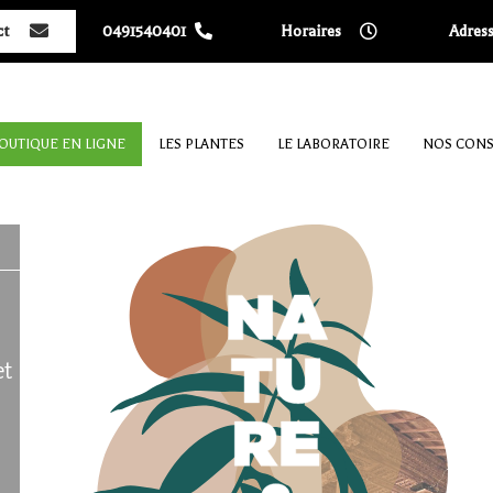
ct
0491540401
Horaires
Adres
OUTIQUE EN LIGNE
LES PLANTES
LE LABORATOIRE
NOS CONS
et
n