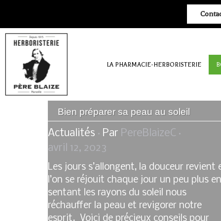
Conta
LA PHARMACIE-HERBORISTERIE
B
Bien préparer sa peau au soleil
Actualités
Par
PereBlaizeC
avril 12, 2023
Les jours s’allongent, la douceur revient 
l’on se réjouit chaque jour un peu plus e
sentant les rayons du soleil nous
réchauffer la peau et revigorer notre
esprit. Voici de précieux conseils pour