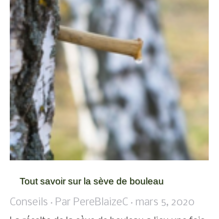
Tout savoir sur la sève de bouleau
Conseils
Par
PereBlaizeC
mars 5, 2020