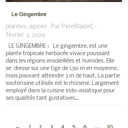
Le Gingembre
plantes_epices
Par
PereBlaizeC
février 3, 2020
LE GINGEMBRE : Le gingembre, est une
plante tropicale herbacée vivace poussant
dans les régions ensoleillées et humides. Elle
se dresse sur une tige de 1,50 m en moyenne,
mais pouvant atteindre 3 m de haut. La partie
souterraine utilisée est le rhizome. Largement
employé dans la cuisine indo-asiatique pour
ses qualités tant gustatives…
←
1
2
3
4
5
6
…
10