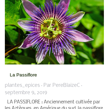
La Passiflore
plantes_epices
Par
PereBlaizeC
septembre 9, 2019
LA PASSIFLORE : Anciennement cultivée par
les Aztèques, en Amérique du sud, la passiflore