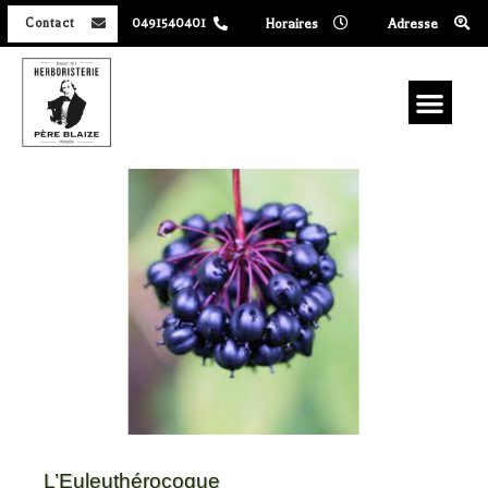
Horaires
Adresse
Contact
0491540401
L’Euleuthérocoque