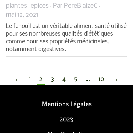
plantes_epices
Par
PereBlaizeC
mai 12, 2021
Le fenouil est un véritable aliment santé utilisé
pour ses nombreuses qualités diététiques
comme pour ses propriétés médicinales,
notamment digestives.
←
1
2
3
4
5
…
10
→
Mentions Légales
2023